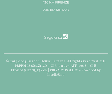
130 KM FIRENZE
200 KM MILANO
Seguici su
© 2019-2024 Garden House Sarzana. All rights reserved. C.F.
PRPPML82S64Z112Q - CIR: 011027-AFF-0018 - CIN:
IT011027C2ZNQF5VZA |
PRIVACY POLICY
-
Powered by
LivelloUno