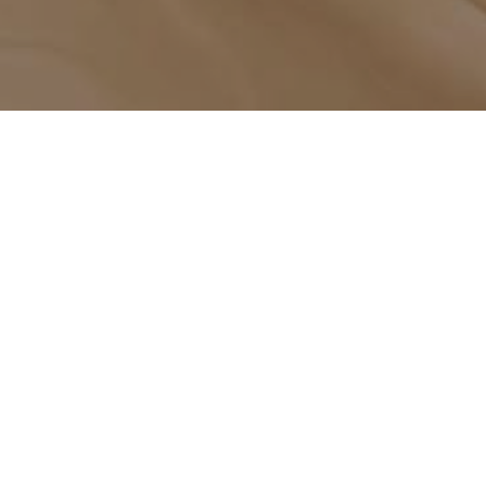
CALENDARIO DISPONIBILITA'
VERIFICA
DISPONIBILITA'
Controlla se Gardenhouse è disponibile nelle date da
te scelte!